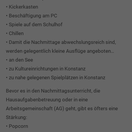
Drop us a line
• Kickerkasten
info@yourdomain.com
• Beschäftigung am PC
• Spiele auf dem Schulhof
About us
• Chillen
Lorem ipsum dolor sit amet, consectetuer
• Damit die Nachmittage abwechslungsreich sind,
adipiscing elit.
werden gelegentlich kleine Ausflüge angeboten…
Aenean commodo ligula eget dolor. Aenean massa.
• an den See
Cum sociis natoque penatibus et magnis dis
• zu Kultureinrichtungen in Konstanz
parturient montes, nascetur ridiculus mus. Donec
• zu nahe gelegenen Spielplätzen in Konstanz
quam felis, ultricies nec.
Bevor es in den Nachmittagsunterricht, die
Hausaufgabenbetreuung oder in eine
Arbeitsgemeinschaft (AG) geht, gibt es öfters eine
Stärkung:
• Popcorn