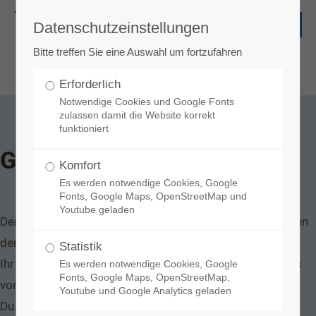
Datenschutzeinstellungen
Login
Bitte treffen Sie eine Auswahl um fortzufahren
Benutzername
Erforderlich
Notwendige Cookies und Google Fonts
zulassen damit die Website korrekt
Passwort
funktioniert
Ganztagesbereich
Komfort
Es werden notwendige Cookies, Google
Fonts, Google Maps, OpenStreetMap und
Youtube geladen
Der Ganztagesbereich vom THEO ist für alle Schüler*innen
der 5. Und 6. Klasse.
Register
|
Lost your password?
Statistik
Ihr seid herzlich willkommen – montags bis donnerstags
Es werden notwendige Cookies, Google
Support
Fonts, Google Maps, OpenStreetMap,
von 12:20 bis 15:30 Uhr!
Youtube und Google Analytics geladen
Du kannst die Anzahl der Tage, an denen du teilnehmen
Lorem ipsum dolor sit amet: