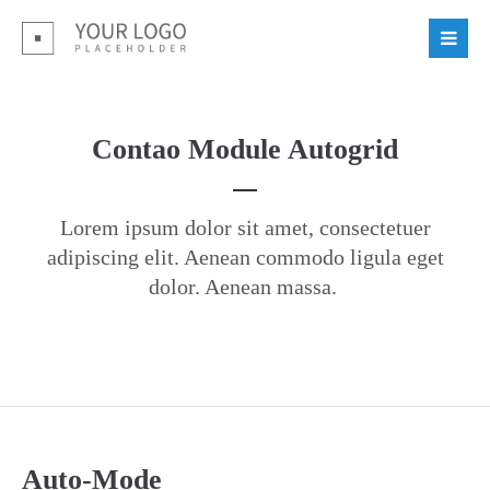
Login
Benutzername
Contao Module Autogrid
Passwort
Lorem ipsum dolor sit amet, consectetuer
adipiscing elit. Aenean commodo ligula eget
dolor. Aenean massa.
Register
|
Lost your password?
Support
Lorem ipsum dolor sit amet:
Auto-Mode