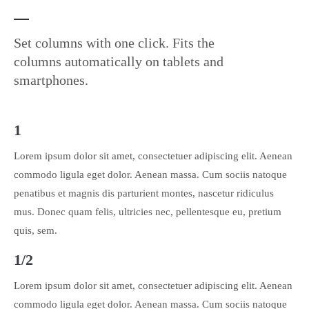
24h
/ 365days
Set columns with one click. Fits the
columns automatically on tablets and
smartphones.
We offer support for our customers
Mon - Fri 8:00am - 5:00pm
(GMT +1)
1
Get in touch
Lorem ipsum dolor sit amet, consectetuer adipiscing elit. Aenean
Cybersteel Inc.
commodo ligula eget dolor. Aenean massa. Cum sociis natoque
376-293 City Road, Suite 600
penatibus et magnis dis parturient montes, nascetur ridiculus
San Francisco, CA 94102
mus. Donec quam felis, ultricies nec, pellentesque eu, pretium
quis, sem.
Have any questions?
+44 1234 567 890
1/2
Drop us a line
Lorem ipsum dolor sit amet, consectetuer adipiscing elit. Aenean
info@yourdomain.com
commodo ligula eget dolor. Aenean massa. Cum sociis natoque