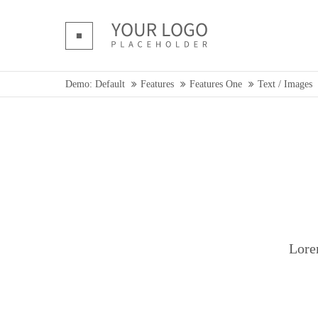
Login
Supp
Benutzername
Lorem ip
Demo: Default
Features
Features One
Text / Images
Passwort
2
We offer 
Mon - F
Register
|
Lost your password?
Lore