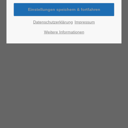
24h
Datenschutzerklärung
Impressum
/ 365days
Weitere Informationen
We offer support for our customers
Mon - Fri 8:00am - 5:00pm
(GMT +1)
Get in touch
Cybersteel Inc.
376-293 City Road, Suite 600
San Francisco, CA 94102
Have any questions?
+44 1234 567 890