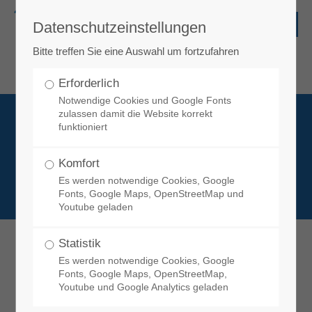
Datenschutzeinstellungen
Login
Bitte treffen Sie eine Auswahl um fortzufahren
Benutzername
Erforderlich
Notwendige Cookies und Google Fonts
zulassen damit die Website korrekt
Passwort
funktioniert
Komfort
Es werden notwendige Cookies, Google
Fonts, Google Maps, OpenStreetMap und
Youtube geladen
Register
|
Lost your password?
Statistik
Es werden notwendige Cookies, Google
Support
Fonts, Google Maps, OpenStreetMap,
Youtube und Google Analytics geladen
Lorem ipsum dolor sit amet: